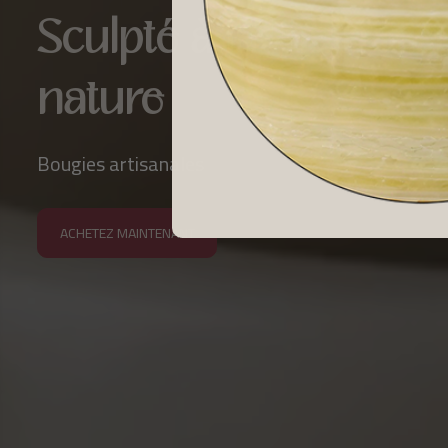
Sculpté à la main insp
nature
Bougies artisanales
ACHETEZ MAINTENANT