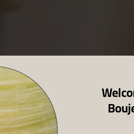
Welco
Bouj