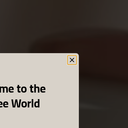
me to the
ee World